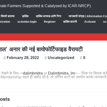
ब विषयी बातम्या
डाळिंब
डाळिंब लागवड आणि निगा
जानकारी संग्रह ( Information Co
stration
scientist-login
Register
डाळिंब छाटणी
Activate
sc
लाल’ अनार की नई बायोफोर्टिफाइड वैरायटी
February 28, 2022
Uncategorized
0
देखने के लिए-->
dalimbmitra
or
Dalimbmitra_lm
<--- लिंक पर क्लिक कर
 Membership पहले ही खरीद ली है, तो लॉगिन बटन का उपयोग करके जानकारी
Posts