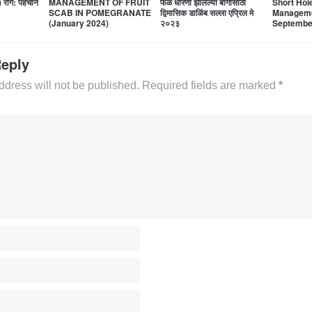
) रोग: पहचान
MANAGEMENT OF FRUIT
फळ धारणा झालेल्या बागांसाठी
Short Hol
SCAB IN POMEGRANATE
द्विमासिक डाळिंब सल्ला एप्रिल मे
Manageme
(January 2024)
२०२३
Septembe
Reply
ddress will not be published. Required fields are marked
*