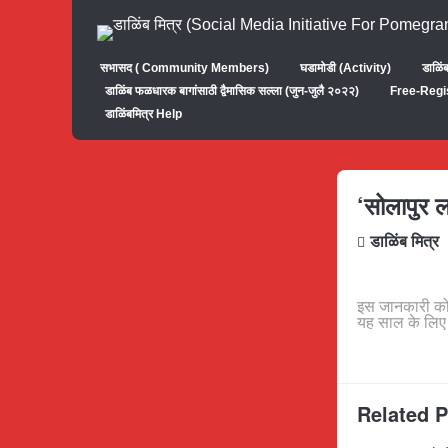
सभासद ( Community Members)
घडामोडी (Activity)
डाळिं
डाळिंब फळधारक बागांसाठी द्वैमासिक सल्ला (जुन-जुलै २०२२)
Free-Regi
डाळिंबमित्र Help
‘सोलापुर 
डाळिंब मित्र
इस जानकारी को 
यह साल के लिए
Related 