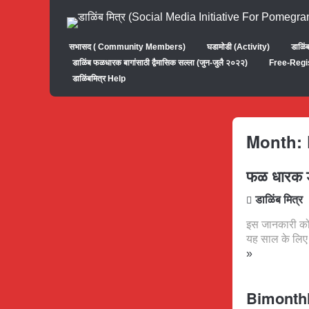
सभासद ( Community Members)
घडामोडी (Activity)
डाळिं
डाळिंब फळधारक बागांसाठी द्वैमासिक सल्ला (जुन-जुलै २०२२)
Free-Regi
डाळिंबमित्र Help
Month:
फळ धारक डा
डाळिंब मित्र
इस जानकारी को
यह साल के लिए
»
Bimonthl