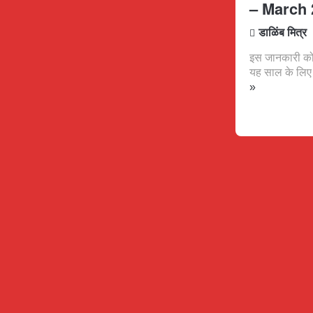
– March 
डाळिंब मित्र
इस जानकारी को
यह साल के लिए
»