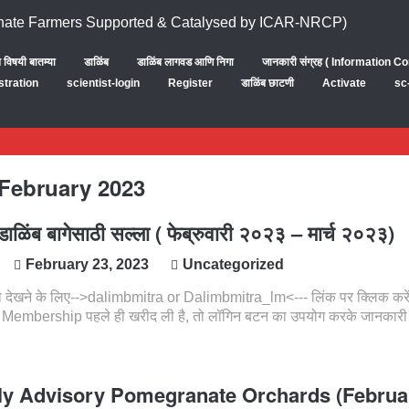
ब विषयी बातम्या
डाळिंब
डाळिंब लागवड आणि निगा
जानकारी संग्रह ( Information Co
stration
scientist-login
Register
डाळिंब छाटणी
Activate
sc
February 2023
ळिंब बागेसाठी सल्ला ( फेब्रुवारी २०२३ – मार्च २०२३)
February 23, 2023
Uncategorized
 देखने के लिए-->dalimbmitra or Dalimbmitra_lm<--- लिंक पर क्लिक करे
 Membership पहले ही खरीद ली है, तो लॉगिन बटन का उपयोग करके जानकारी
y Advisory Pomegranate Orchards (Februa