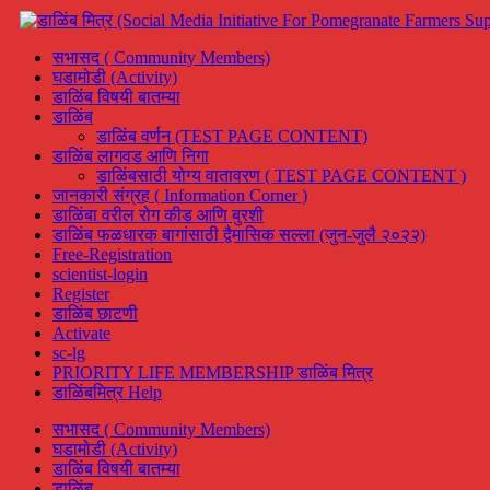
सभासद ( Community Members)
घडामोडी (Activity)
डाळिंब विषयी बातम्या
डाळिंब
डाळिंब वर्णन (TEST PAGE CONTENT)
डाळिंब लागवड आणि निगा
डाळिंबसाठी योग्य वातावरण ( TEST PAGE CONTENT )
जानकारी संग्रह ( Information Corner )
डाळिंबा वरील रोग कीड आणि बुरशी
डाळिंब फळधारक बागांसाठी द्वैमासिक सल्ला (जुन-जुलै २०२२)
Free-Registration
scientist-login
Register
डाळिंब छाटणी
Activate
sc-lg
PRIORITY LIFE MEMBERSHIP डाळिंब मित्र
डाळिंबमित्र Help
सभासद ( Community Members)
घडामोडी (Activity)
डाळिंब विषयी बातम्या
डाळिंब