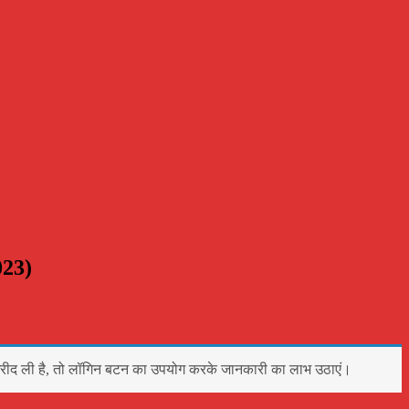
023)
रीद ली है, तो लॉगिन बटन का उपयोग करके जानकारी का लाभ उठाएं।