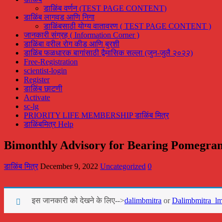
डाळिंब वर्णन (TEST PAGE CONTENT)
डाळिंब लागवड आणि निगा
डाळिंबसाठी योग्य वातावरण ( TEST PAGE CONTENT )
जानकारी संग्रह ( Information Corner )
डाळिंबा वरील रोग कीड आणि बुरशी
डाळिंब फळधारक बागांसाठी द्वैमासिक सल्ला (जुन-जुलै २०२२)
Free-Registration
scientist-login
Register
डाळिंब छाटणी
Activate
sc-lg
PRIORITY LIFE MEMBERSHIP डाळिंब मित्र
डाळिंबमित्र Help
Bimonthly Advisory for Bearing Pomegran
डाळिंब मित्र
December 9, 2022
Uncategorized
0
इस जानकारी को देखने के लिए-->
dalimbmitra
or
Dalimbmitra_l