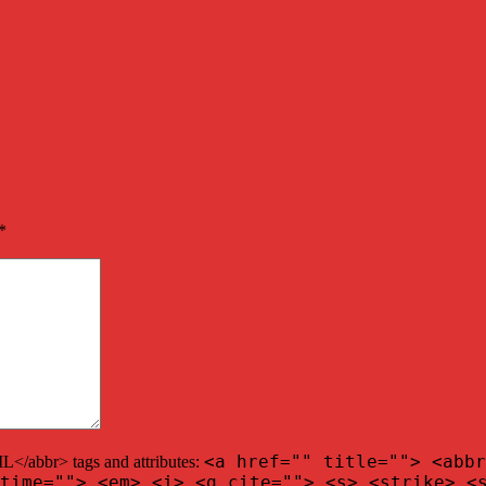
*
<a href="" title=""> <abbr
/abbr> tags and attributes:
time=""> <em> <i> <q cite=""> <s> <strike> <