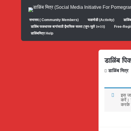
सभासद ( Community Members)
घडामोडी (Activity)
डाळिं
डाळिंब फळधारक बागांसाठी द्वैमासिक सल्ला (जुन-जुलै २०२२)
Free-Regi
डाळिंबमित्र Help
डाळिंब पि
डाळिंब मित्र
इस जा
करें।
करके 