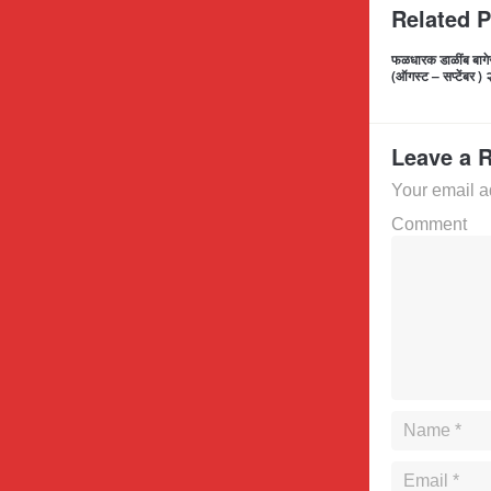
Related 
फळधारक डाळींब बागे
(ऑगस्ट – सप्टेंबर )
Leave a 
Your email a
Comment