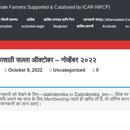
ब विषयी बातम्या
डाळिंब
डाळिंब लागवड आणि निगा
जानकारी संग्रह ( Information Co
stration
scientist-login
Register
डाळिंब छाटणी
Activate
sc
कासाठी सल्ला ऑक्टोबर – नोव्हेंबर २०२२
October 9, 2022
Uncategorized
0
नकारी को देखने के लिए-->
dalimbmitra
or
Dalimbmitra_lm
<--- लिंक पर
 यदि आपने यह साल के लिए Membership पहले ही खरीद ली है, तो लॉगिन बटन
जानकारी का लाभ उठाएं।