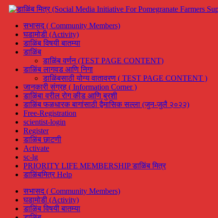
सभासद ( Community Members)
घडामोडी (Activity)
डाळिंब विषयी बातम्या
डाळिंब
डाळिंब वर्णन (TEST PAGE CONTENT)
डाळिंब लागवड आणि निगा
डाळिंबसाठी योग्य वातावरण ( TEST PAGE CONTENT )
जानकारी संग्रह ( Information Corner )
डाळिंबा वरील रोग कीड आणि बुरशी
डाळिंब फळधारक बागांसाठी द्वैमासिक सल्ला (जुन-जुलै २०२२)
Free-Registration
scientist-login
Register
डाळिंब छाटणी
Activate
sc-lg
PRIORITY LIFE MEMBERSHIP डाळिंब मित्र
डाळिंबमित्र Help
सभासद ( Community Members)
घडामोडी (Activity)
डाळिंब विषयी बातम्या
डाळिंब