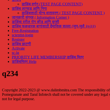
डाळिंब वर्णन (TEST PAGE CONTENT)
डाळिंब लागवड आणि निगा
डाळिंबसाठी योग्य वातावरण ( TEST PAGE CONTENT )
जानकारी संग्रह ( Information Corner )
डाळिंबा वरील रोग कीड आणि बुरशी
डाळिंब फळधारक बागांसाठी द्वैमासिक सल्ला (जुन-जुलै २०२२)
Free-Registration
scientist-login
Register
डाळिंब छाटणी
Activate
sc-lg
PRIORITY LIFE MEMBERSHIP डाळिंब मित्र
डाळिंबमित्र Help
q234
Copyright 2022-2023 @ www.dalimbmitra.com The responsibility of sa
Pomegranate and Taral Infotech shall not be covered under any legal 
not for legal purpose.